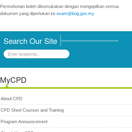
Archived News/Media
Permohonan boleh dikemukakan dengan mengepilkan semua
Check Your CPD Points
dokumen yang diperlukan ke
exam@bog.gov.my
Calculator of CPD points
Download Certificates
Search Our Site
MyCPD
Exam
MyCPD
About CPD
CPD Short Courses and Training
Program Announcement