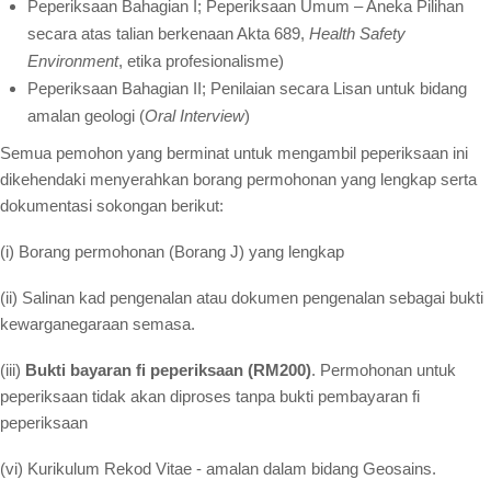
Peperiksaan Bahagian I; Peperiksaan Umum – Aneka Pilihan
Resources
secara atas talian berkenaan Akta 689,
Health Safety
Environment
, etika profesionalisme)
Registered Geologists
Peperiksaan Bahagian II; Penilaian secara Lisan untuk bidang
Registered Firm
amalan geologi (
Oral Interview
)
Register of Qualifications
Semua pemohon yang berminat untuk mengambil peperiksaan ini
dikehendaki menyerahkan borang permohonan yang lengkap serta
Geologists Act 2008 (Act 689)
dokumentasi sokongan berikut:
Code of Professional Conduct
(i) Borang permohonan (Borang J) yang lengkap
For Geologists
(ii) Salinan kad pengenalan atau dokumen pengenalan sebagai bukti
For Practitioners
kewarganegaraan semasa.
Complaint on Unprofessional Conduct
(iii)
Bukti bayaran fi peperiksaan (RM200)
. Permohonan untuk
Download Center
peperiksaan tidak akan diproses tanpa bukti pembayaran fi
Act and Regulations
peperiksaan
News/Media
(vi) Kurikulum Rekod Vitae - amalan dalam bidang Geosains.