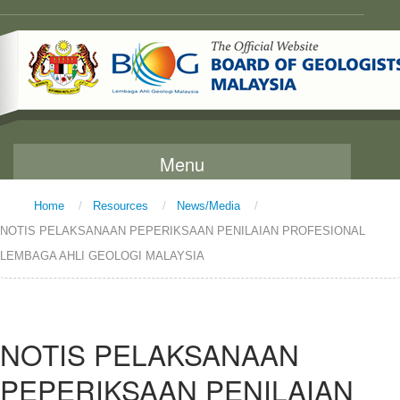
Menu
Home
/
Resources
/
News/Media
/
Home
NOTIS PELAKSANAAN PEPERIKSAAN PENILAIAN PROFESIONAL
About Us
LEMBAGA AHLI GEOLOGI MALAYSIA
Message From The Chairman
Background
NOTIS PELAKSANAAN
Vision and Mission
PEPERIKSAAN PENILAIAN
Functions