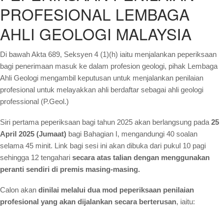
Board Members
PROFESIONAL LEMBAGA
Organization Chart
AHLI GEOLOGI MALAYSIA
Committees
Di bawah Akta 689, Seksyen 4 (1)(h) iaitu menjalankan peperiksaan
Staff Directory
bagi penerimaan masuk ke dalam profesion geologi, pihak Lembaga
Business Directory
Ahli Geologi mengambil keputusan untuk menjalankan penilaian
profesional untuk melayakkan ahli berdaftar sebagai ahli geologi
Registration
professional (P.Geol.)
New Registration
Siri pertama peperiksaan bagi tahun 2025 akan berlangsung pada
25
Professional Geologist
April 2025 (Jumaat)
bagi Bahagian I, mengandungi 40 soalan
selama 45 minit. Link bagi sesi ini akan dibuka dari pukul 10 pagi
Graduate Geologist
sehingga 12 tengahari
secara atas talian dengan menggunakan
Foreign Geologist
peranti sendiri di premis masing-masing.
Renewal
Calon akan
dinilai melalui dua mod peperiksaan penilaian
Reinstatement
profesional yang akan dijalankan secara berterusan
, iaitu:
Firm Registration