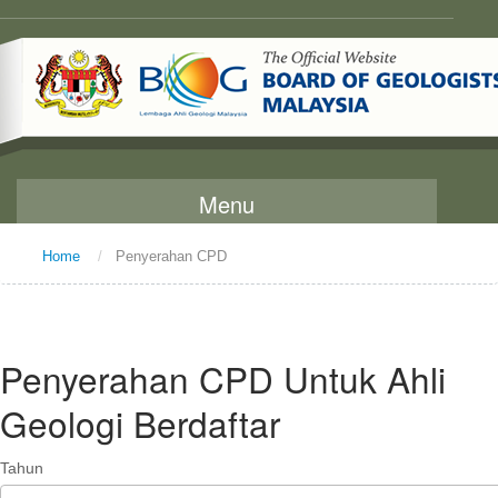
Menu
Home
/
Penyerahan CPD
Home
About Us
Message From The Chairman
Penyerahan CPD Untuk Ahli
Background
Geologi Berdaftar
Vision and Mission
Tahun
Functions