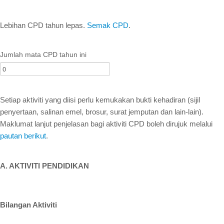
Resources
Lebihan CPD tahun lepas.
Semak CPD
.
Registered Geologists
Registered Firm
Jumlah mata CPD tahun ini
Register of Qualifications
Geologists Act 2008 (Act 689)
Setiap aktiviti yang diisi perlu kemukakan bukti kehadiran (sijil
Code of Professional Conduct
penyertaan, salinan emel, brosur, surat jemputan dan lain-lain).
For Geologists
Maklumat lanjut penjelasan bagi aktiviti CPD boleh dirujuk melalui
pautan berikut
.
For Practitioners
Complaint on Unprofessional Conduct
A. AKTIVITI PENDIDIKAN
Download Center
Act and Regulations
Bilangan Aktiviti
News/Media