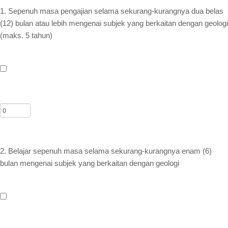
Archived News/Media
1. Sepenuh masa pengajian selama sekurang-kurangnya dua belas
Check Your CPD Points
(12) bulan atau lebih mengenai subjek yang berkaitan dengan geologi
(maks. 5 tahun)
Calculator of CPD points
Download Certificates
MyCPD
Exam
2. Belajar sepenuh masa selama sekurang-kurangnya enam (6)
bulan mengenai subjek yang berkaitan dengan geologi