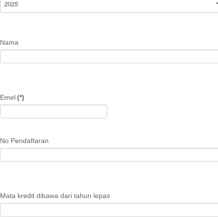
Board Members
Organization Chart
Committees
Nama
Staff Directory
Business Directory
Registration
Emel
(*)
New Registration
Professional Geologist
No Pendaftaran
Graduate Geologist
Foreign Geologist
Renewal
Reinstatement
Mata kredit dibawa dari tahun lepas
Firm Registration