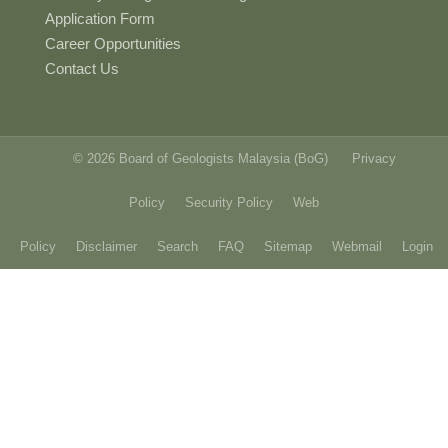
Application Form
Career Opportunities
Contact Us
© 2026 Board of Geologists Malaysia (BoG)
Privacy
Policy
Security Policy
Web
Policy
Disclaimer
Search
FAQ
Sitemap
Webmail
Login